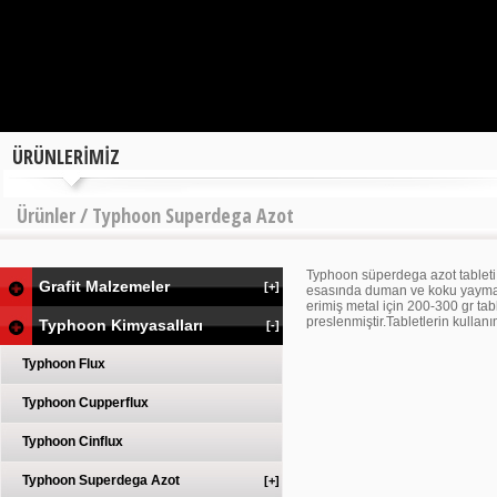
ÜRÜNLERİMİZ
Ürünler / Typhoon Superdega Azot
Typhoon süperdega azot tableti 
Grafit Malzemeler
[+]
esasında duman ve koku yaymadığ
erimiş metal için 200-300 gr tabl
preslenmiştir.Tabletlerin kulla
Typhoon Kimyasalları
[-]
Typhoon Flux
Typhoon Cupperflux
Typhoon Cinflux
Typhoon Superdega Azot
[+]