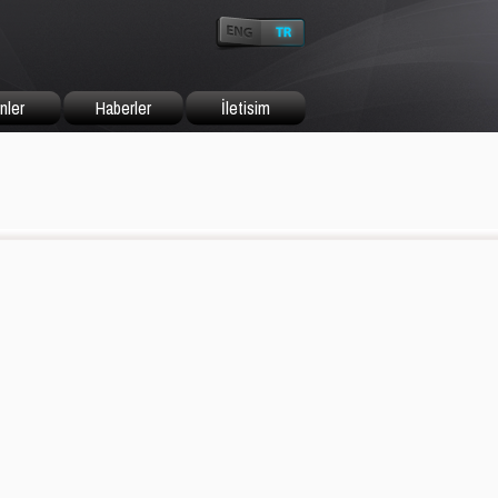
nler
Haberler
İletisim